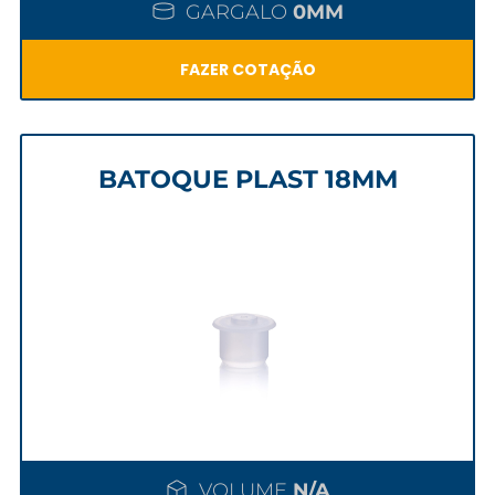
GARGALO
0MM
FAZER COTAÇÃO
BATOQUE PLAST 18MM
VOLUME
N/A