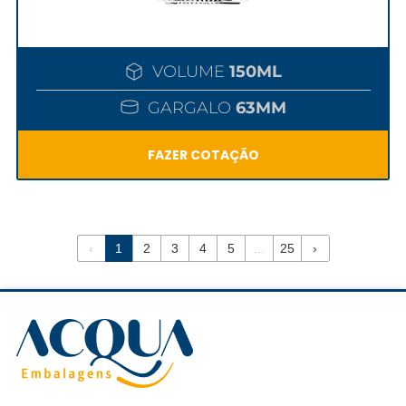
VOLUME
150ML
GARGALO
63MM
FAZER COTAÇÃO
‹
1
2
3
4
5
...
25
›