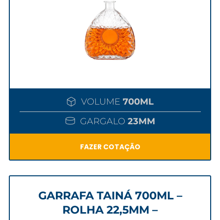
VOLUME
700ML
GARGALO
23MM
FAZER COTAÇÃO
GARRAFA TAINÁ 700ML –
ROLHA 22,5MM –