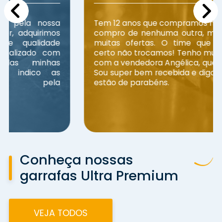
Tem 12 anos que compramos na Acqua, não
compro de nenhuma outra, mesmo diante
muitas ofertas. O time que está dando
certo não trocamos! Tenho muita liberdade
com a vendedora Angélica, que é nota 1000!
Sou super bem recebida e digo sempre que
estão de parabéns.
Conheça nossas
garrafas Ultra Premium
VEJA TODOS