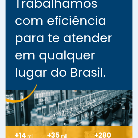
Trabalhamos
com eficiência
para te atender
em qualquer
lugar do Brasil.
+
14
+
35
+
280
mil
mil