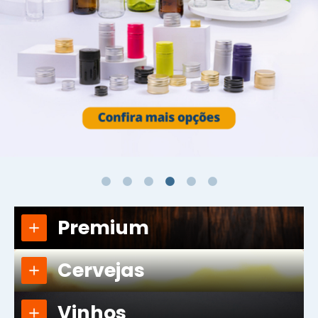
Embalagens
de vidro para
Linha farmacêutica
CONHEÇA OS PRODUTOS
Premium
Cervejas
Vinhos