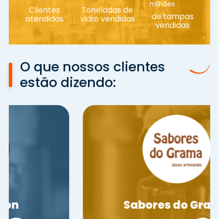
milhões
Clientes
Toneladas de
de tampas
atendidos
vidro vendidas
vendidas
O que nossos clientes
estão dizendo:
Sabores do Grama