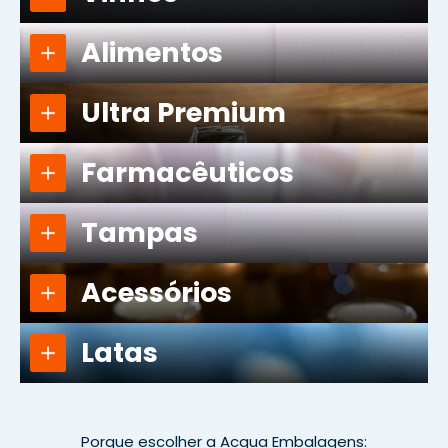
Alimentos
Ultra Premium
Farmacêuticos
Tampas
Acessórios
Latas
Porque escolher a Acqua Embalagens: