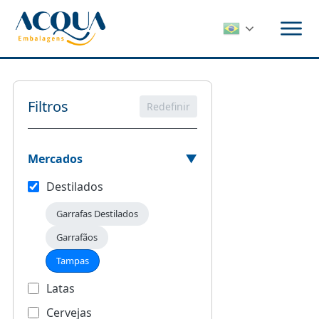
Pular
para
o
conteúdo
Filtros
Redefinir
Mercados
Destilados
Garrafas Destilados
Garrafãos
Tampas
Latas
Cervejas