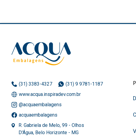
(31) 3383-4327
(31) 9 9781-1187
www.acqua.inspiradev.com.br
D
@acquaembalagens
C
acquaembalagens
R. Gabriela de Melo, 99 - Olhos
D'Água, Belo Horizonte - MG