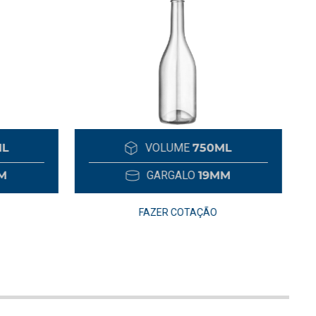
ML
VOLUME
750ML
M
GARGALO
19MM
FAZER COTAÇÃO