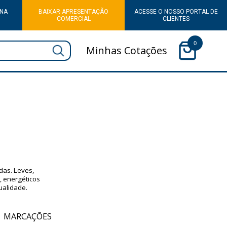
 NA
BAIXAR APRESENTAÇÃO
ACESSE O NOSSO PORTAL DE
COMERCIAL
CLIENTES
0
Minhas Cotações
das. Leves,
, energéticos
ualidade.
MARCAÇÕES