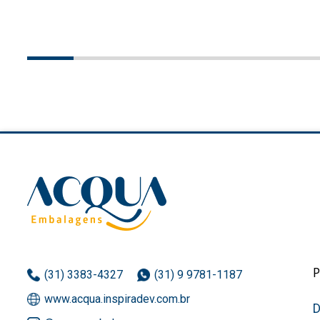
(31) 3383-4327
(31) 9 9781-1187
www.acqua.inspiradev.com.br
D