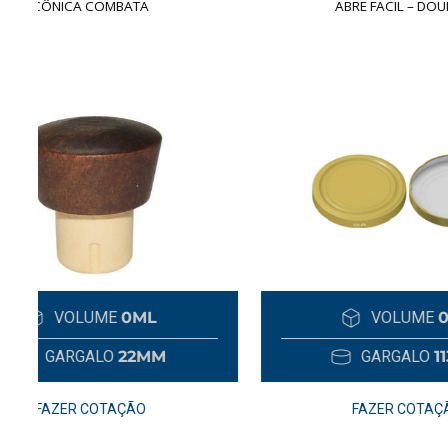
ABRE FACIL – DOURADA
VOLUME
0ML
GARGALO
113MM
FAZER COTAÇÃO