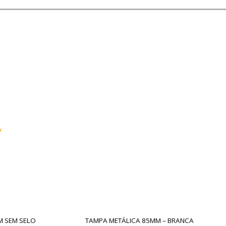
 METÁLICA 85MM – BRANCA
GARRAFA SINGLE 735ML – RO