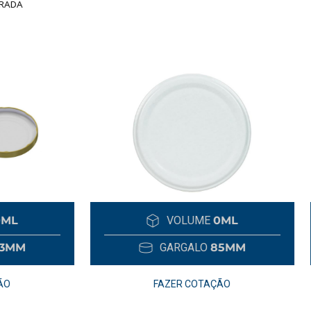
– TRANSPARENTE
VOLUME
0ML
VOLUME
700
GARGALO
85MM
GARGALO
19M
FAZER COTAÇÃO
FAZER COTAÇÃO