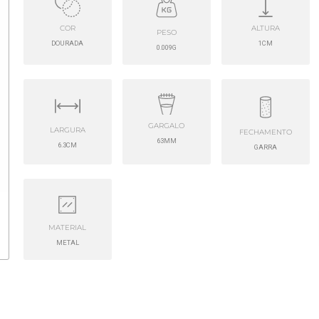
COR
ALTURA
PESO
DOURADA
1CM
0.009G
GARGALO
LARGURA
FECHAMENTO
63MM
6.3CM
GARRA
MATERIAL
METAL