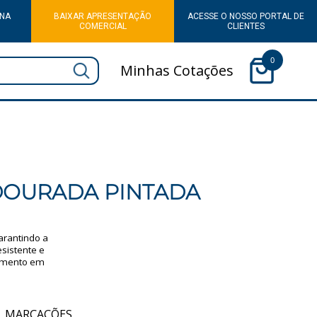
 NA
BAIXAR APRESENTAÇÃO
ACESSE O NOSSO PORTAL DE
COMERCIAL
CLIENTES
0
Minhas Cotações
DOURADA PINTADA
arantindo a
sistente e
hamento em
MARCAÇÕES