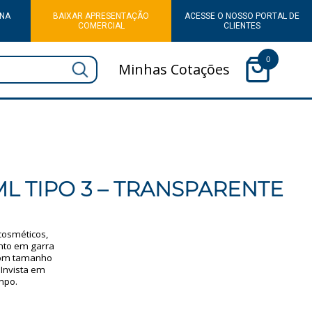
 NA
BAIXAR APRESENTAÇÃO
ACESSE O NOSSO PORTAL DE
COMERCIAL
CLIENTES
0
Minhas Cotações
L TIPO 3 – TRANSPARENTE
cosméticos,
nto em garra
 Com tamanho
 Invista em
mpo.