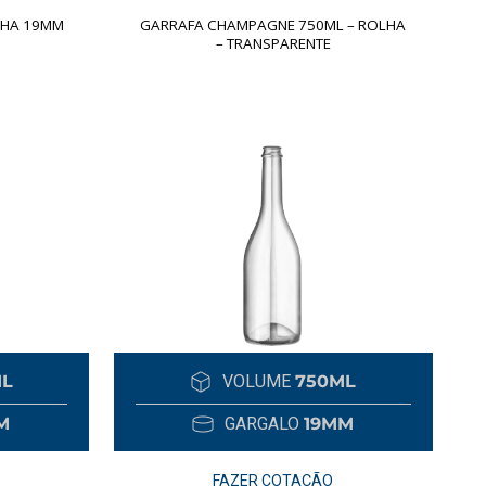
LHA 19MM
GARRAFA CHAMPAGNE 750ML – ROLHA
– TRANSPARENTE
ML
VOLUME
750ML
M
GARGALO
19MM
FAZER COTAÇÃO