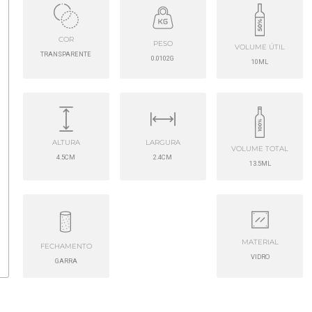
COR
PESO
VOLUME ÚTIL
TRANSPARENTE
0.0102G
10ML
ALTURA
LARGURA
VOLUME TOTAL
4.5CM
2.4CM
13.5ML
MATERIAL
FECHAMENTO
VIDRO
GARRA