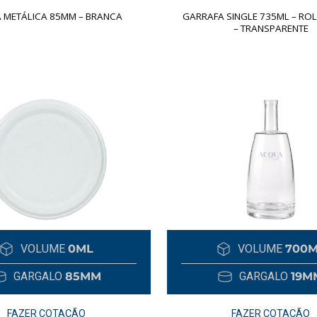
 METÁLICA 85MM – BRANCA
GARRAFA SINGLE 735ML – RO
– TRANSPARENTE
VOLUME
0ML
VOLUME
700
GARGALO
85MM
GARGALO
19M
FAZER COTAÇÃO
FAZER COTAÇÃO