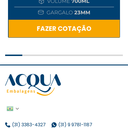
VOLUME
700ML
GARGALO
23MM
FAZER COTAÇÃO
(31) 3383-4327
(31) 9 9781-1187