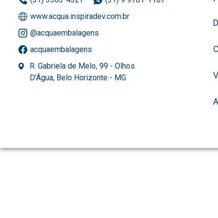
www.acqua.inspiradev.com.br
D
@acquaembalagens
C
acquaembalagens
R. Gabriela de Melo, 99 - Olhos
D'Água, Belo Horizonte - MG