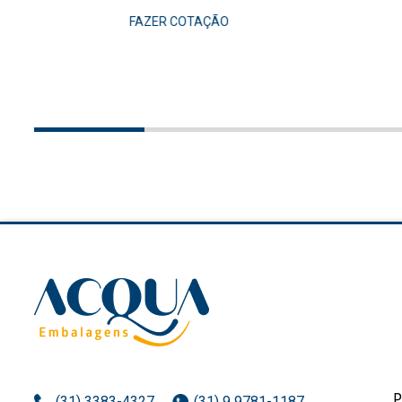
FAZER COTAÇÃO
(31) 3383-4327
(31) 9 9781-1187