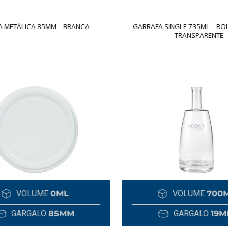
 METÁLICA 85MM – BRANCA
GARRAFA SINGLE 735ML – RO
– TRANSPARENTE
VOLUME
0ML
VOLUME
700
GARGALO
85MM
GARGALO
19M