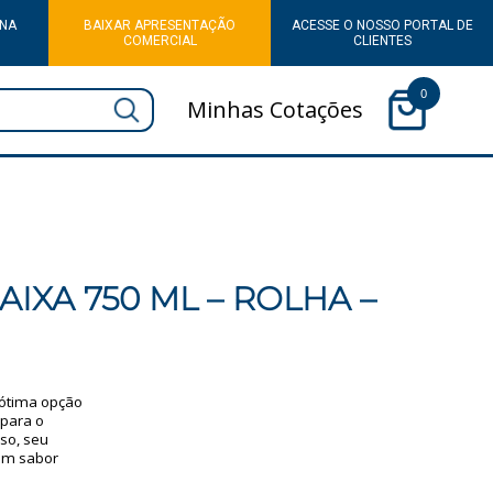
 NA
BAIXAR APRESENTAÇÃO
ACESSE O NOSSO PORTAL DE
COMERCIAL
CLIENTES
0
Minhas Cotações
IXA 750 ML – ROLHA –
 ótima opção
para o
so, seu
om sabor