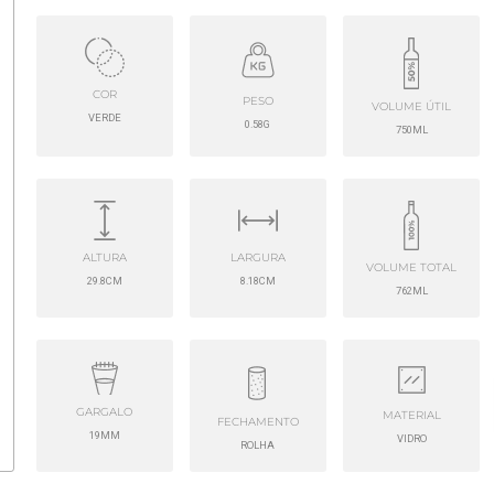
COR
PESO
VOLUME ÚTIL
VERDE
0.58G
750ML
ALTURA
LARGURA
VOLUME TOTAL
29.8CM
8.18CM
762ML
GARGALO
MATERIAL
FECHAMENTO
19MM
VIDRO
ROLHA