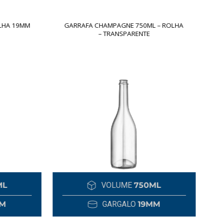
LHA 19MM
GARRAFA CHAMPAGNE 750ML – ROLHA
– TRANSPARENTE
ML
VOLUME
750ML
M
GARGALO
19MM