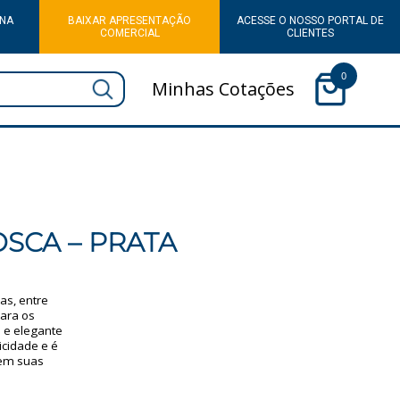
 NA
BAIXAR APRESENTAÇÃO
ACESSE O NOSSO PORTAL DE
COMERCIAL
CLIENTES
0
Minhas Cotações
SCA – PRATA
as, entre
ara os
 e elegante
cidade e é
 em suas