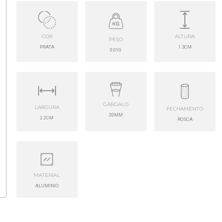
COR
ALTURA
PESO
PRATA
1.3CM
0.01G
GARGALO
LARGURA
FECHAMENTO
20MM
2.2CM
ROSCA
MATERIAL
ALUMINIO