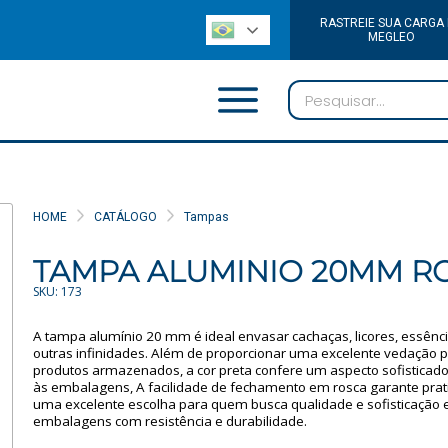
RASTREIE SUA CARGA
MEGLEO
HOME
CATÁLOGO
Tampas
TAMPA ALUMINIO 20MM RO
SKU: 173
A tampa alumínio 20 mm é ideal envasar cachaças, licores, essênci
outras infinidades. Além de proporcionar uma excelente vedação p
produtos armazenados, a cor preta confere um aspecto sofisticado
às embalagens, A facilidade de fechamento em rosca garante prati
uma excelente escolha para quem busca qualidade e sofisticação
embalagens com resistência e durabilidade.