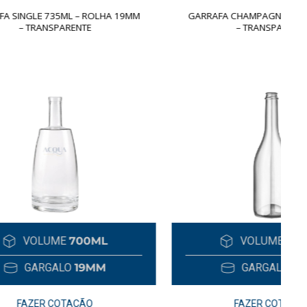
LHA 19MM
GARRAFA CHAMPAGNE 750ML – ROLHA
– TRANSPARENTE
ML
VOLUME
750ML
M
GARGALO
19MM
FAZER COTAÇÃO