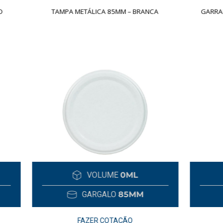
 METÁLICA 85MM – BRANCA
GARRAFA SINGLE 735ML – RO
– TRANSPARENTE
VOLUME
0ML
VOLUME
700
GARGALO
85MM
GARGALO
19M
FAZER COTAÇÃO
FAZER COTAÇÃO