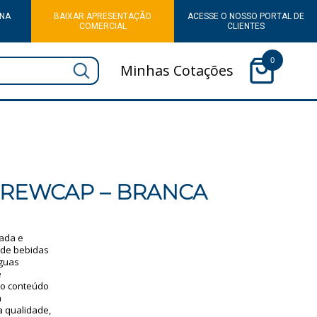
 NA
BAIXAR APRESENTAÇÃO
ACESSE O NOSSO PORTAL DE
COMERCIAL
CLIENTES
0
Minhas Cotações
CREWCAP – BRANCA
ada e
 de bebidas
águas
e
 o conteúdo
a
a qualidade,