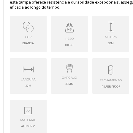
esta tampa oferece resistência e durabilidade excepcionais, asse
eficácia ao longo do tempo.
COR
ALTURA
PESO
BRANCA
6CM
0.005G
GARGALO
LARGURA
FECHAMENTO
30MM
3CM
PILFER PROOF
MATERIAL
ALUMINIO