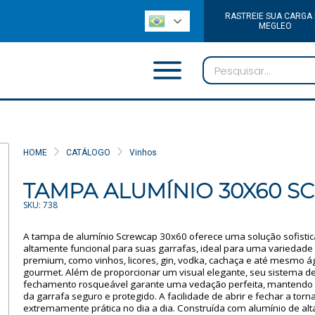
RASTREIE SUA CARGA
MEGLEO
HOME
CATÁLOGO
Vinhos
TAMPA ALUMÍNIO 30X60 S
SKU: 738
A tampa de alumínio Screwcap 30x60 oferece uma solução sofistic
altamente funcional para suas garrafas, ideal para uma variedade
premium, como vinhos, licores, gin, vodka, cachaça e até mesmo 
gourmet. Além de proporcionar um visual elegante, seu sistema d
fechamento rosqueável garante uma vedação perfeita, mantendo
da garrafa seguro e protegido. A facilidade de abrir e fechar a torn
extremamente prática no dia a dia. Construída com alumínio de alt