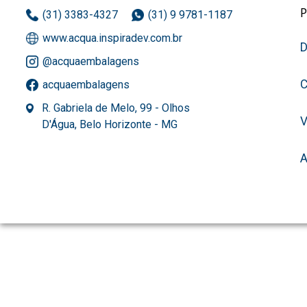
(31) 3383-4327
(31) 9 9781-1187
www.acqua.inspiradev.com.br
D
@acquaembalagens
C
acquaembalagens
R. Gabriela de Melo, 99 - Olhos
D'Água, Belo Horizonte - MG