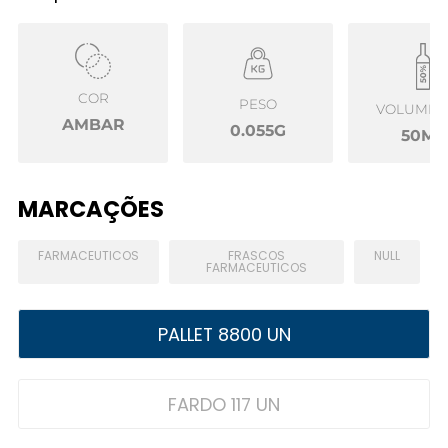
COR
PESO
VOLUME Ú
AMBAR
0.055G
50ML
MARCAÇÕES
FARMACEUTICOS
FRASCOS
NULL
FARMACEUTICOS
PALLET 8800 UN
FARDO 117 UN