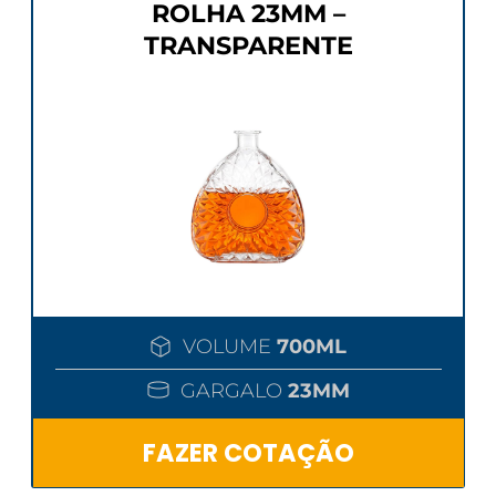
ROLHA 23MM –
TRANSPARENTE
VOLUME
700ML
GARGALO
23MM
FAZER COTAÇÃO