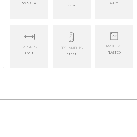
AMARELA
4.3CM
0.01G
MATERIAL
LARGURA
FECHAMENTO
PLASTICO
3.1CM
GARRA