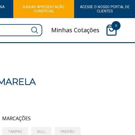
 NA
BAIXAR APRESENTAÇÃO
ACESSE O NOSSO PORTAL DE
COMERCIAL
CLIENTES
0
Minhas Cotações
AMARELA
MARCAÇÕES
TAMPAS
NULL
PADRÃO