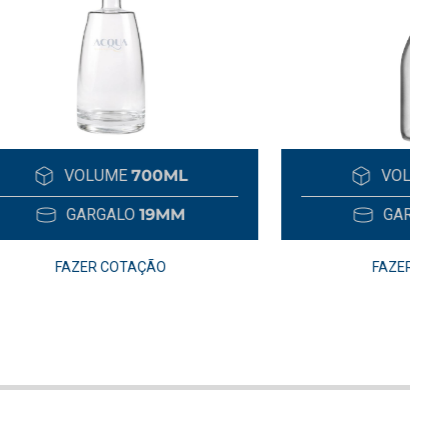
ML
VOLUME
750ML
M
GARGALO
19MM
FAZER COTAÇÃO