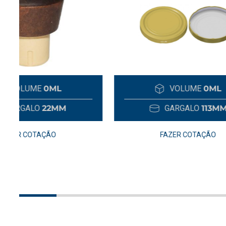
VOLUME
0ML
GARGALO
113MM
FAZER COTAÇÃO