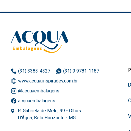
(31) 3383-4327
(31) 9 9781-1187
www.acqua.inspiradev.com.br
D
@acquaembalagens
C
acquaembalagens
R. Gabriela de Melo, 99 - Olhos
D'Água, Belo Horizonte - MG