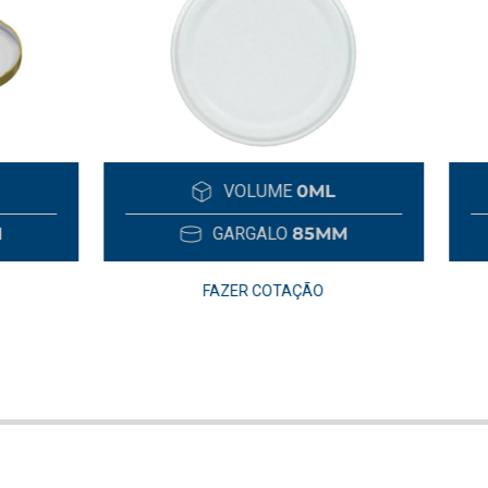
VOLUME
0ML
VOLUME
700
GARGALO
85MM
GARGALO
19M
FAZER COTAÇÃO
FAZER COTAÇÃO