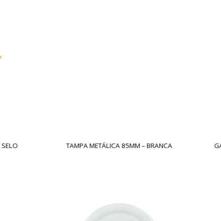
 METÁLICA 85MM – BRANCA
GARRAFA SINGLE 735ML – RO
– TRANSPARENTE