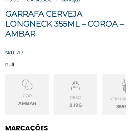
GARRAFA CERVEJA
LONGNECK 355ML – COROA –
AMBAR
SKU: 717
null
COR
PESO
VOLUME Ú
AMBAR
0.19G
355M
MARCAÇÕES