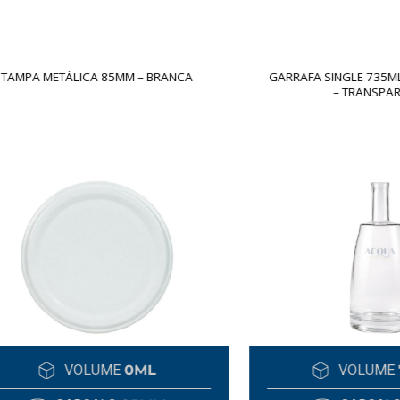
 METÁLICA 85MM – BRANCA
GARRAFA SINGLE 735ML – RO
– TRANSPARENTE
VOLUME
0ML
VOLUME
700