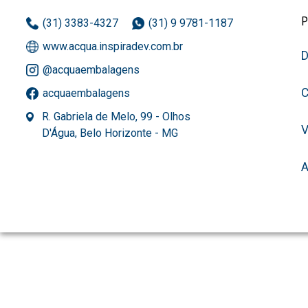
(31) 3383-4327
(31) 9 9781-1187
www.acqua.inspiradev.com.br
D
@acquaembalagens
C
acquaembalagens
R. Gabriela de Melo, 99 - Olhos
D'Água, Belo Horizonte - MG