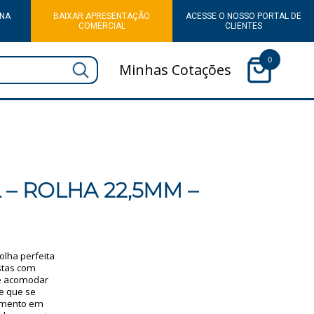
 NA
BAIXAR APRESENTAÇÃO
ACESSE O NOSSO PORTAL DE
COMERCIAL
CLIENTES
0
Minhas Cotações
– ROLHA 22,5MM –
lha perfeita
stas com
de acomodar
e que se
hamento em