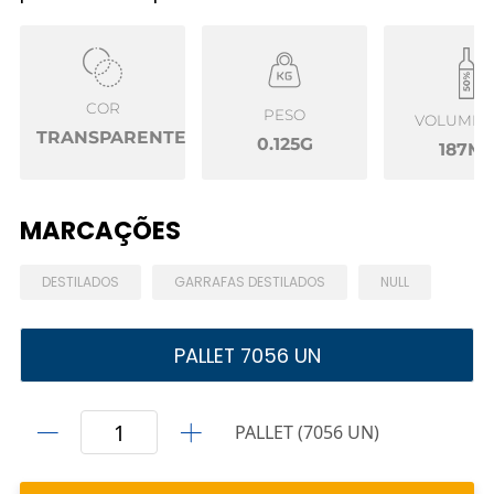
COR
PESO
VOLUME Ú
TRANSPARENTE
0.125G
187ML
MARCAÇÕES
DESTILADOS
GARRAFAS DESTILADOS
NULL
PALLET 7056 UN
PALLET (7056 UN)