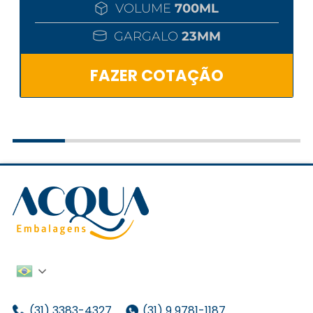
VOLUME
700ML
GARGALO
23MM
FAZER COTAÇÃO
(31) 3383-4327
(31) 9 9781-1187