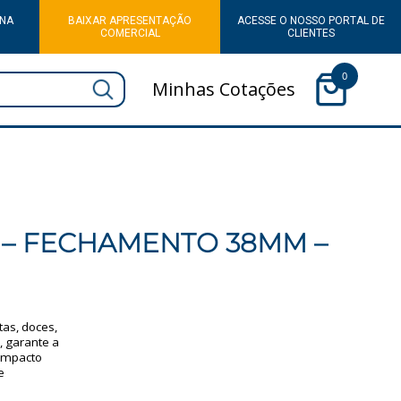
 NA
BAIXAR APRESENTAÇÃO
ACESSE O NOSSO PORTAL DE
COMERCIAL
CLIENTES
0
Minhas Cotações
 – FECHAMENTO 38MM –
as, doces,
, garante a
ompacto
e