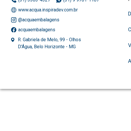
www.acqua.inspiradev.com.br
D
@acquaembalagens
C
acquaembalagens
R. Gabriela de Melo, 99 - Olhos
D'Água, Belo Horizonte - MG