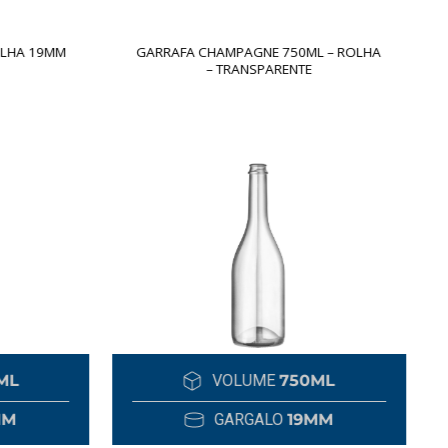
LHA 19MM
GARRAFA CHAMPAGNE 750ML – ROLHA
– TRANSPARENTE
ML
VOLUME
750ML
M
GARGALO
19MM