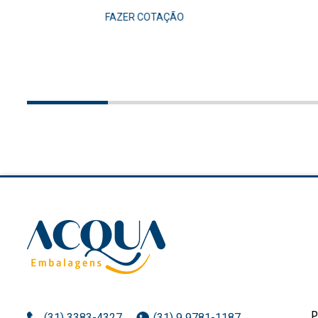
FAZER COTAÇÃO
(31) 3383-4327
(31) 9 9781-1187