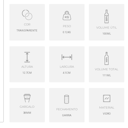
COR
PESO
VOLUME ÚTIL
TRANSPARENTE
0.124G
100ML
ALTURA
LARGURA
VOLUME TOTAL
12.7CM
4.1CM
111ML
GARGALO
MATERIAL
FECHAMENTO
38MM
VIDRO
GARRA