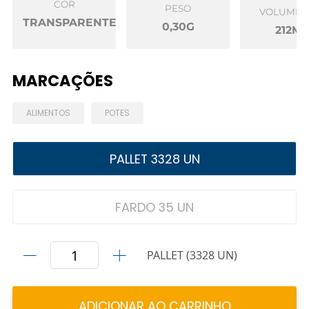
COR
PESO
VOLUME Ú
TRANSPARENTE
0,30G
212ML
MARCAÇÕES
ALIMENTOS
POTES
PALLET 3328 UN
FARDO 35 UN
PALLET (3328 UN)
ADICIONAR AO CARRINHO