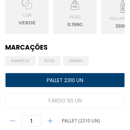
COR
PESO
VOLUME Ú
VERDE
0.198G
355M
MARCAÇÕES
ALIMENTOS
POTES
PADRÃO
PALLET 2310 UN
FARDO 50 UN
PALLET (2310 UN)