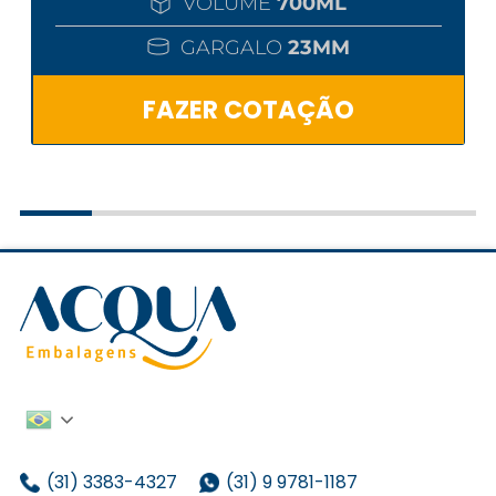
VOLUME
700ML
GARGALO
23MM
FAZER COTAÇÃO
(31) 3383-4327
(31) 9 9781-1187