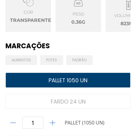
COR
PESO
VOLUME Ú
TRANSPARENTE
0.36G
823M
MARCAÇÕES
ALIMENTOS
POTES
PADRÃO
PALLET 1050 UN
FARDO 24 UN
PALLET (1050 UN)