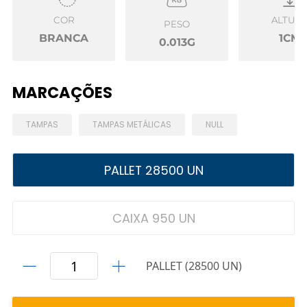
COR
ALTUR
PESO
BRANCA
1CM
0.013G
MARCAÇÕES
TAMPAS
TAMPAS METÁLICAS
NULL
PALLET 28500 UN
CAIXA 950 UN
PALLET (28500 UN)