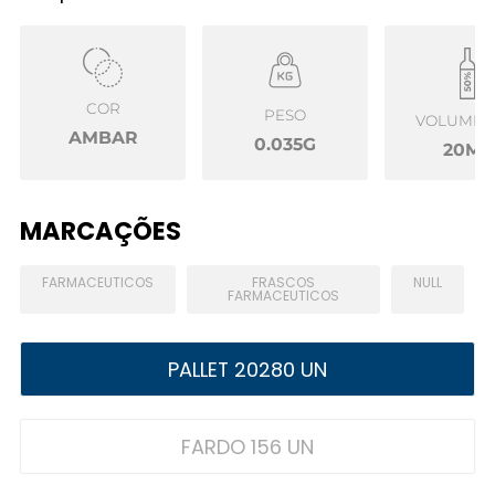
COR
PESO
VOLUME Ú
AMBAR
0.035G
20ML
MARCAÇÕES
FARMACEUTICOS
FRASCOS
NULL
FARMACEUTICOS
PALLET 20280 UN
FARDO 156 UN