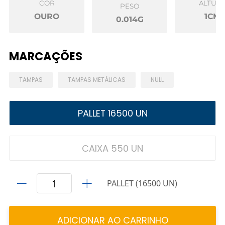
COR
ALTUR
PESO
OURO
1CM
0.014G
MARCAÇÕES
TAMPAS
TAMPAS METÁLICAS
NULL
PALLET 16500 UN
CAIXA 550 UN
PALLET (16500 UN)
ADICIONAR AO CARRINHO