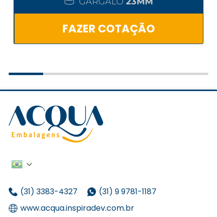
GARGALO
23MM
FAZER COTAÇÃO
(31) 3383-4327
(31) 9 9781-1187
www.acqua.inspiradev.com.br